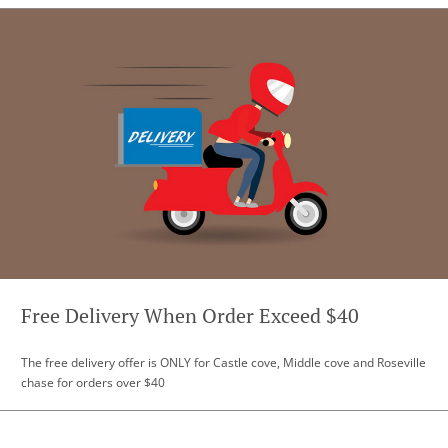
Free Delivery When Order Exceed $40
The free delivery offer is ONLY for Castle cove, Middle cove and Roseville
chase for orders over $40