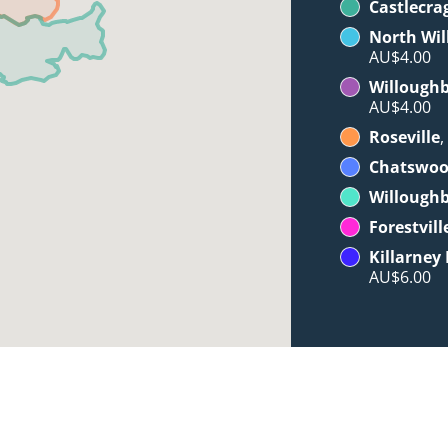
Castlecra
North Wi
AU$4.00
Willoughb
AU$4.00
Roseville
,
Chatswo
Willough
Forestvill
Killarney
AU$6.00