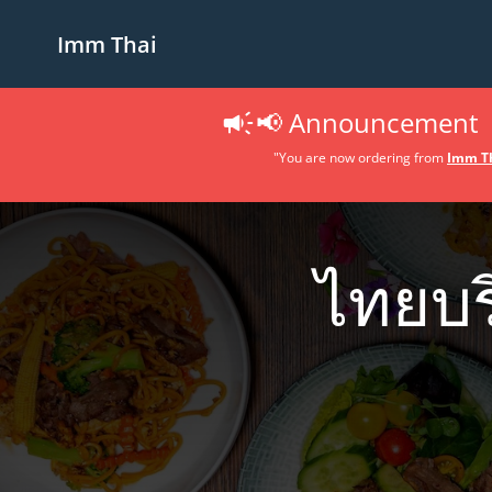
Imm Thai
📢 Announcement
"You are now ordering from
Imm Th
ไทยบร